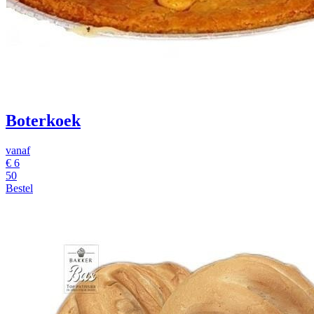
Boterkoek
vanaf
€
6
50
Bestel