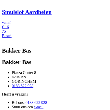
Smulslof Aardbeien
vanaf
€
16
75
Bestel
Bakker Bas
Bakker Bas
Piazza Center 8
4204 BN
GORINCHEM
0183 622 928
Heeft u vragen?
Bel ons:
0183 622 928
Stuur ons een
e-mail