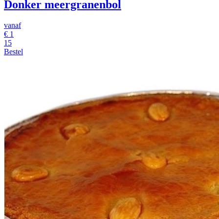
Donker meergranenbol
vanaf
€
1
15
Bestel