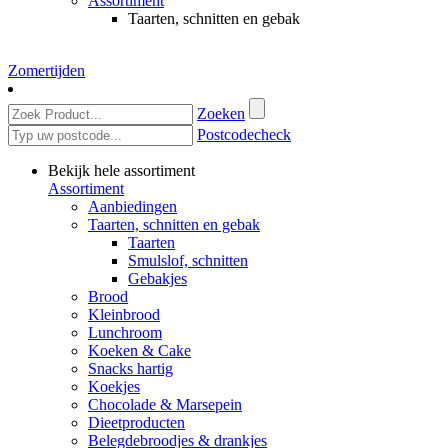
Assortiment
Taarten, schnitten en gebak
Zomertijden
Zoeken
Postcodecheck
Bekijk hele assortiment
Assortiment
Aanbiedingen
Taarten, schnitten en gebak
Taarten
Smulslof, schnitten
Gebakjes
Brood
Kleinbrood
Lunchroom
Koeken & Cake
Snacks hartig
Koekjes
Chocolade & Marsepein
Dieetproducten
Belegdebroodjes & drankjes