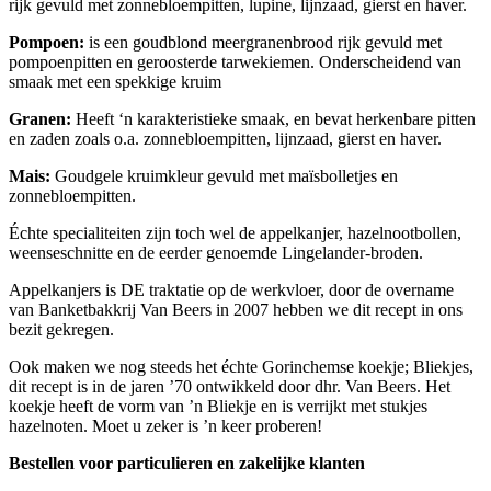
rijk gevuld met zonnebloempitten, lupine, lijnzaad, gierst en haver.
Pompoen:
is een goudblond meergranenbrood rijk gevuld met
pompoenpitten en geroosterde tarwekiemen. Onderscheidend van
smaak met een spekkige kruim
Granen:
Heeft ‘n karakteristieke smaak, en bevat herkenbare pitten
en zaden zoals o.a. zonnebloempitten, lijnzaad, gierst en haver.
Mais:
Goudgele kruimkleur gevuld met maïsbolletjes en
zonnebloempitten.
Échte specialiteiten zijn toch wel de appelkanjer, hazelnootbollen,
weenseschnitte en de eerder genoemde Lingelander-broden.
Appelkanjers is DE traktatie op de werkvloer, door de overname
van Banketbakkrij Van Beers in 2007 hebben we dit recept in ons
bezit gekregen.
Ook maken we nog steeds het échte Gorinchemse koekje; Bliekjes,
dit recept is in de jaren ’70 ontwikkeld door dhr. Van Beers. Het
koekje heeft de vorm van ’n Bliekje en is verrijkt met stukjes
hazelnoten. Moet u zeker is ’n keer proberen!
Bestellen voor particulieren en zakelijke klanten