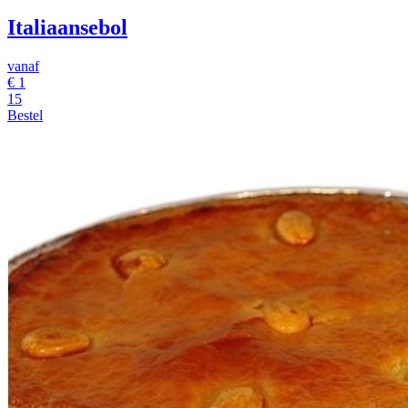
Italiaansebol
vanaf
€
1
15
Bestel