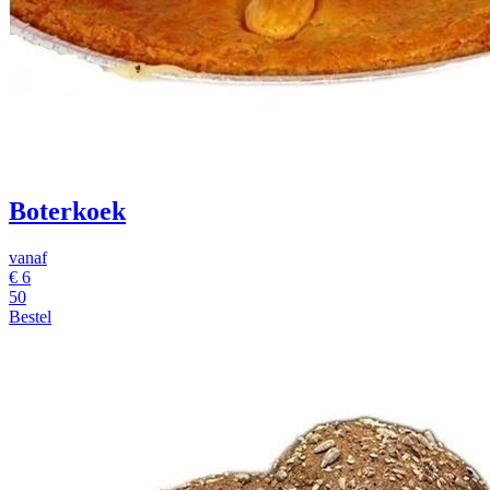
Boterkoek
vanaf
€
6
50
Bestel