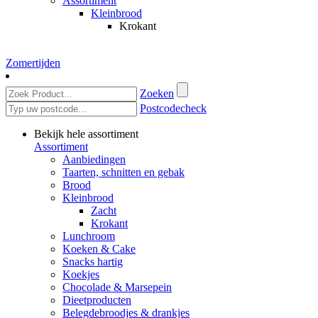
Assortiment
Kleinbrood
Krokant
Zomertijden
Zoeken
Postcodecheck
Bekijk hele assortiment
Assortiment
Aanbiedingen
Taarten, schnitten en gebak
Brood
Kleinbrood
Zacht
Krokant
Lunchroom
Koeken & Cake
Snacks hartig
Koekjes
Chocolade & Marsepein
Dieetproducten
Belegdebroodjes & drankjes