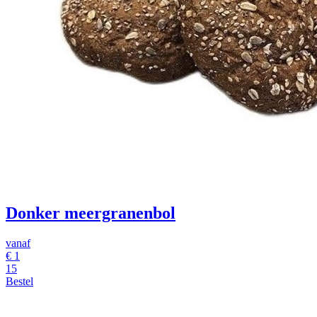
Donker meergranenbol
vanaf
€
1
15
Bestel