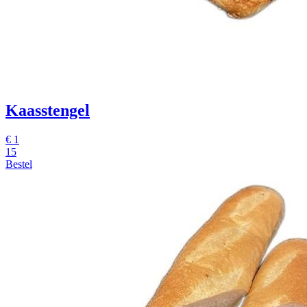
Kaasstengel
€
1
15
Bestel