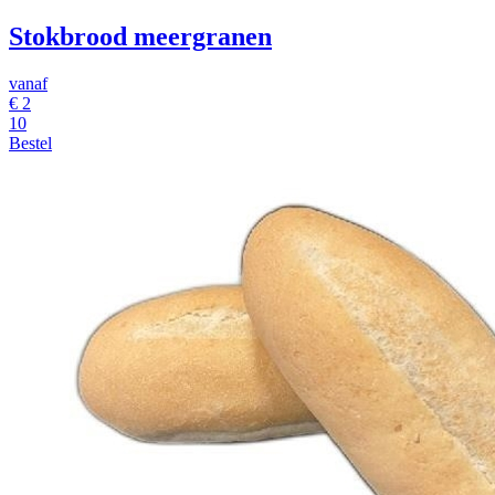
Stokbrood meergranen
vanaf
€
2
10
Bestel