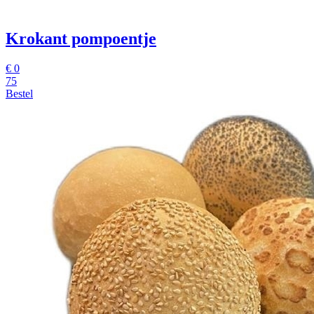
Krokant pompoentje
€
0
75
Bestel