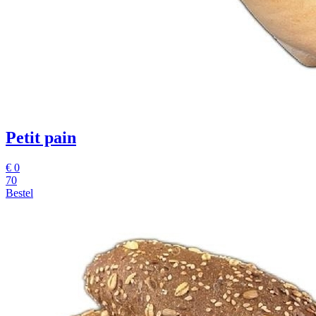
Petit pain
€
0
70
Bestel