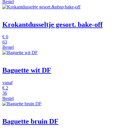
Bestel
Krokantdusseltje gesort.
bake-off
€
0
63
Bestel
Baguette wit DF
vanaf
€
2
36
Bestel
Baguette bruin DF