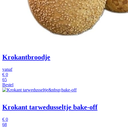
Krokantbroodje
vanaf
€
0
65
Bestel
Krokant tarwedusseltje
bake-off
€
0
68