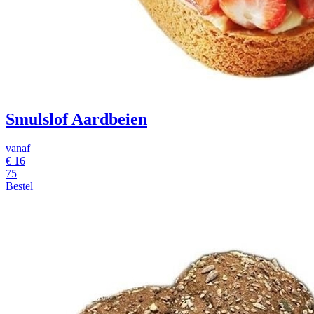
Smulslof Aardbeien
vanaf
€
16
75
Bestel