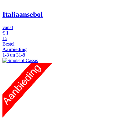
Italiaansebol
vanaf
€
1
15
Bestel
Aanbieding
1-8 tm 31-8