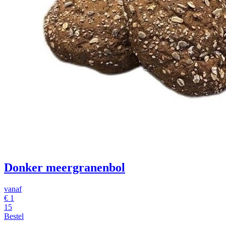
Donker meergranenbol
vanaf
€
1
15
Bestel