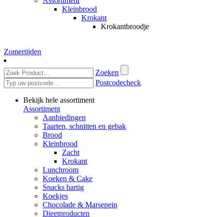
Assortiment
Kleinbrood
Krokant
Krokantbroodje
Zomertijden
Zoeken
Postcodecheck
Bekijk hele assortiment
Assortiment
Aanbiedingen
Taarten, schnitten en gebak
Brood
Kleinbrood
Zacht
Krokant
Lunchroom
Koeken & Cake
Snacks hartig
Koekjes
Chocolade & Marsepein
Dieetproducten