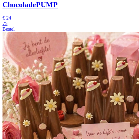
ChocoladePUMP
€
24
75
Bestel