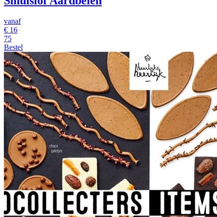
Smulslof Aardbeien
vanaf
€
16
75
Bestel