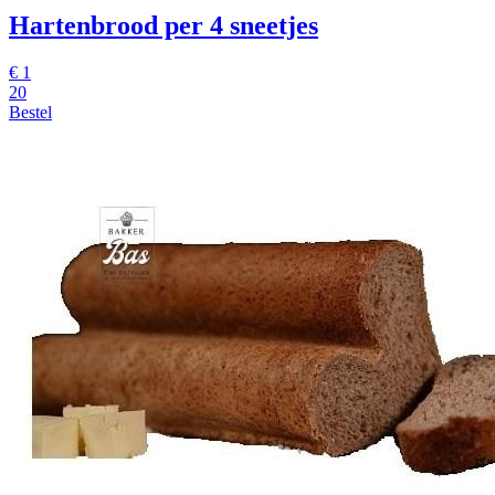
Hartenbrood per 4 sneetjes
€
1
20
Bestel