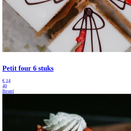
Petit four
6 stuks
€
14
40
Bestel