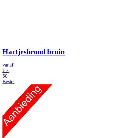
Hartjesbrood bruin
vanaf
€
3
50
Bestel