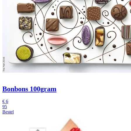
Bonbons 100gram
€
6
95
Bestel