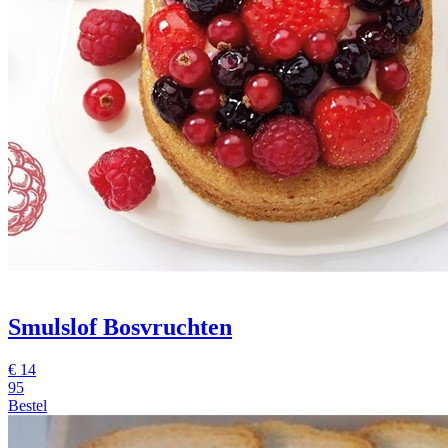
Smulslof Bosvruchten
€
14
95
Bestel