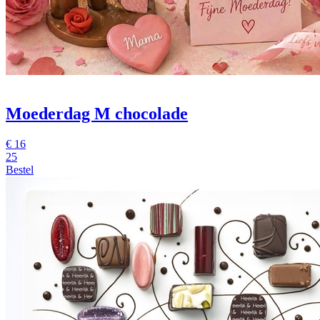
Moederdag M chocolade
€
16
25
Bestel