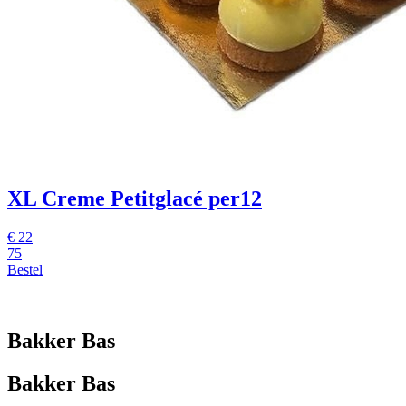
XL Creme Petitglacé per12
€
22
75
Bestel
Bakker Bas
Bakker Bas