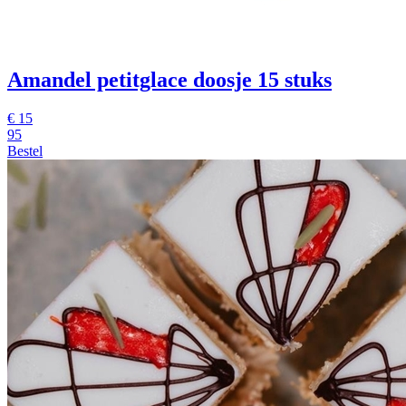
Amandel petitglace doosje 15 stuks
€
15
95
Bestel