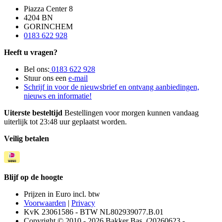
Piazza Center 8
4204 BN
GORINCHEM
0183 622 928
Heeft u vragen?
Bel ons:
0183 622 928
Stuur ons een
e-mail
Schrijf in voor de nieuwsbrief en ontvang aanbiedingen,
nieuws en informatie!
Uiterste besteltijd
Bestellingen voor morgen kunnen vandaag
uiterlijk tot 23:48 uur geplaatst worden.
Veilig betalen
Blijf op de hoogte
Prijzen in Euro incl. btw
Voorwaarden
|
Privacy
KvK 23061586 - BTW NL802939077.B.01
Copyright © 2010 - 2026 Bakker Bas. (20260623 -