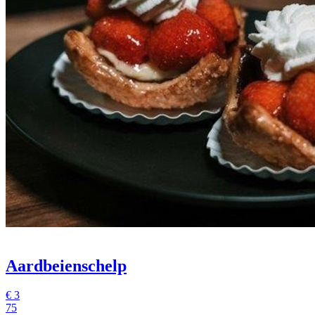
Aardbeienschelp
€
3
75