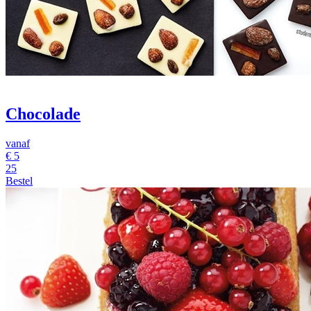
Chocolade
vanaf
€
5
25
Bestel