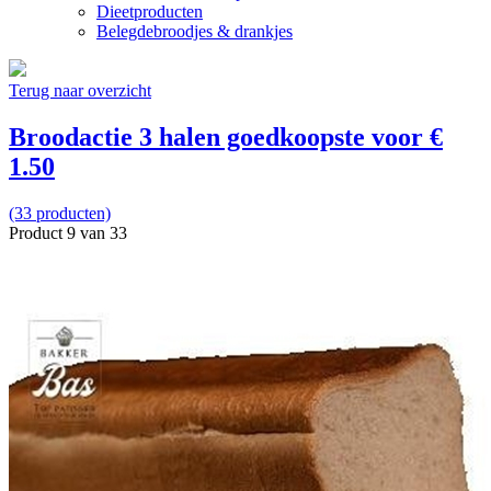
Dieetproducten
Belegdebroodjes & drankjes
Terug naar overzicht
Broodactie 3 halen goedkoopste voor €
1.50
(33 producten)
Product 9 van 33