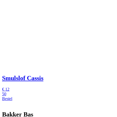
Smulslof Cassis
€
12
50
Bestel
Bakker Bas