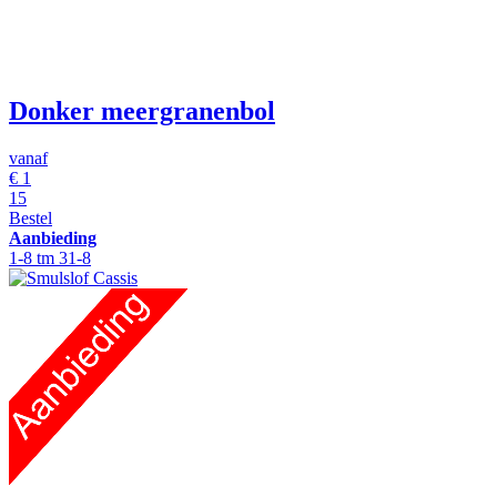
Donker meergranenbol
vanaf
€
1
15
Bestel
Aanbieding
1-8 tm 31-8