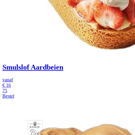
Smulslof Aardbeien
vanaf
€
16
75
Bestel