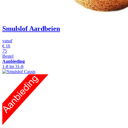
Smulslof Aardbeien
vanaf
€
16
75
Bestel
Aanbieding
1-8 tm 31-8