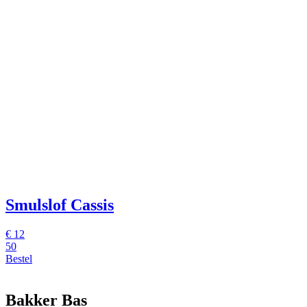
Smulslof Cassis
€
12
50
Bestel
Bakker Bas