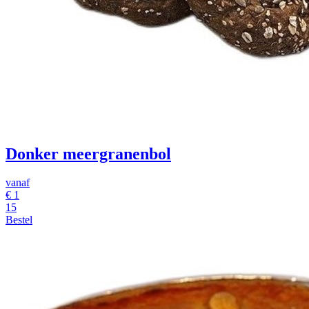
Donker meergranenbol
vanaf
€
1
15
Bestel