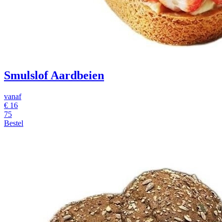
Smulslof Aardbeien
vanaf
€
16
75
Bestel