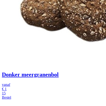
Donker meergranenbol
vanaf
€
1
15
Bestel