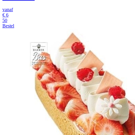
vanaf
€
6
50
Bestel