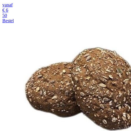
vanaf
€
6
50
Bestel