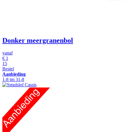
Donker meergranenbol
vanaf
€
1
15
Bestel
Aanbieding
1-8 tm 31-8