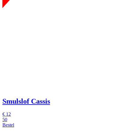
Smulslof Cassis
€
12
50
Bestel