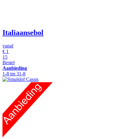
Italiaansebol
vanaf
€
1
15
Bestel
Aanbieding
1-8 tm 31-8