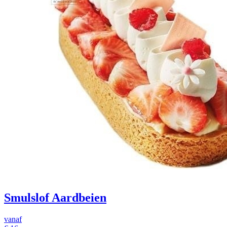
Smulslof Aardbeien
vanaf