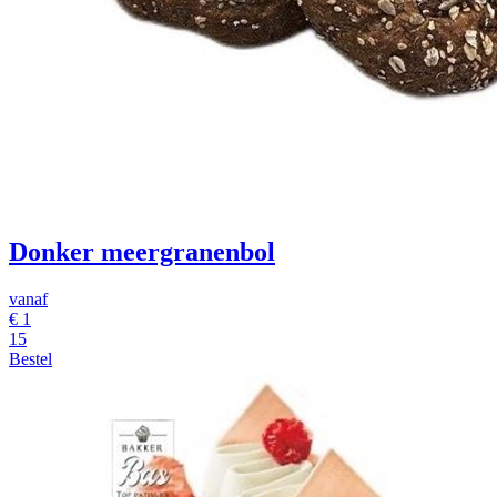
Donker meergranenbol
vanaf
€
1
15
Bestel