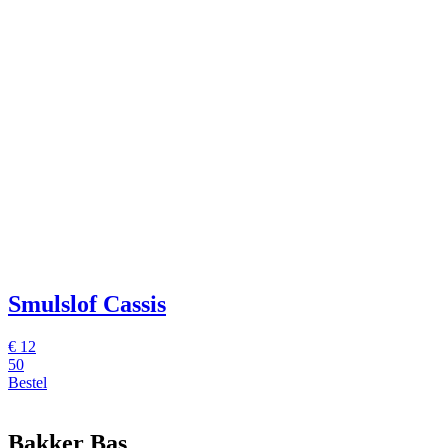
Smulslof Cassis
€
12
50
Bestel
Bakker Bas