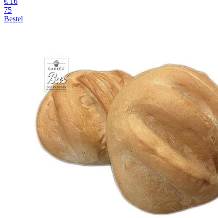
€
16
75
Bestel