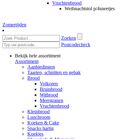
Vruchtenbrood
Weihnachtstol p/4sneetjes
Zomertijden
Zoeken
Postcodecheck
Bekijk hele assortiment
Assortiment
Aanbiedingen
Taarten, schnitten en gebak
Brood
Volkoren
Bruinbrood
Witbrood
Meergranen
Vruchtenbrood
Kleinbrood
Lunchroom
Koeken & Cake
Snacks hartig
Koekjes