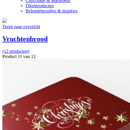
Chocolade & Marsepein
Dieetproducten
Belegdebroodjes & drankjes
Terug naar overzicht
Vruchtenbrood
(12 producten)
Product 11 van 12