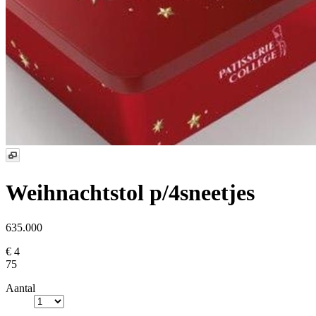
Weihnachtstol p/4sneetjes
635.000
€ 4
75
Aantal