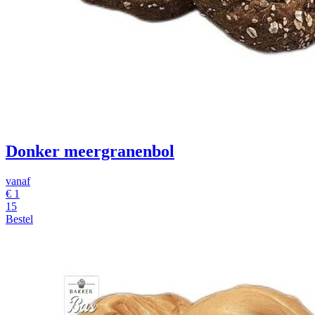
Donker meergranenbol
vanaf
€
1
15
Bestel