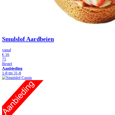
Smulslof Aardbeien
vanaf
€
16
75
Bestel
Aanbieding
1-8 tm 31-8