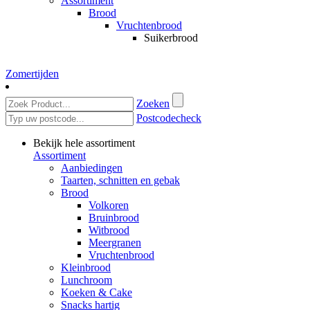
Assortiment
Brood
Vruchtenbrood
Suikerbrood
Zomertijden
Zoeken
Postcodecheck
Bekijk hele assortiment
Assortiment
Aanbiedingen
Taarten, schnitten en gebak
Brood
Volkoren
Bruinbrood
Witbrood
Meergranen
Vruchtenbrood
Kleinbrood
Lunchroom
Koeken & Cake
Snacks hartig