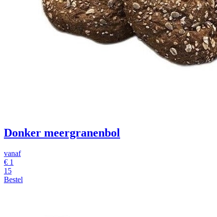
Donker meergranenbol
vanaf
€
1
15
Bestel