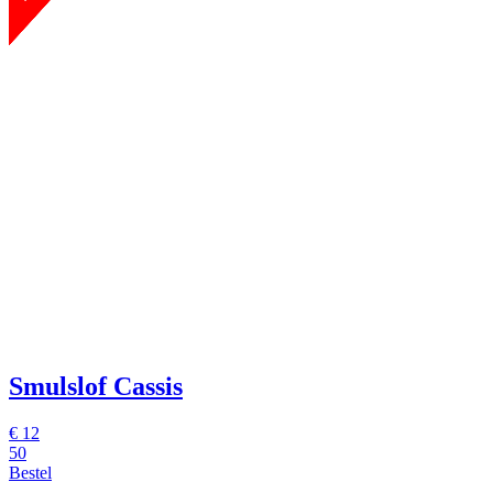
Smulslof Cassis
€
12
50
Bestel