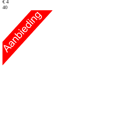
€ 4
40