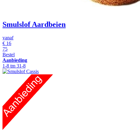
Smulslof Aardbeien
vanaf
€
16
75
Bestel
Aanbieding
1-8 tm 31-8