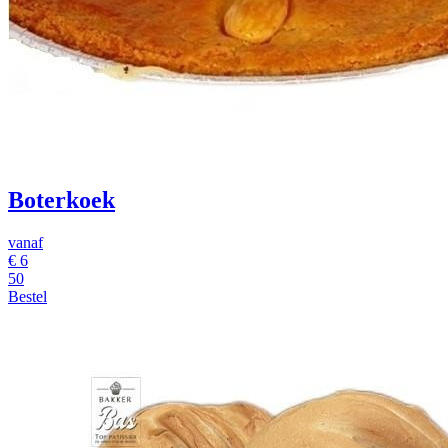
Boterkoek
vanaf
€
6
50
Bestel