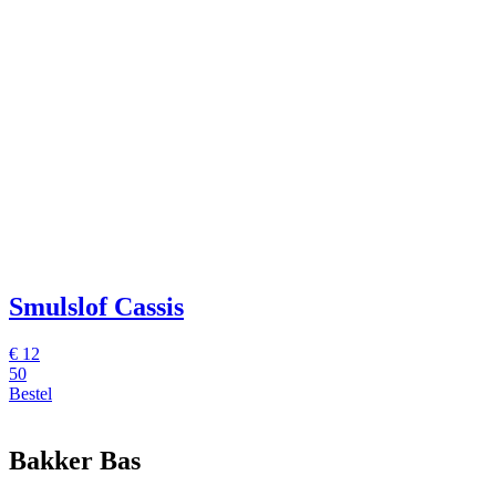
Smulslof Cassis
€
12
50
Bestel
Bakker Bas