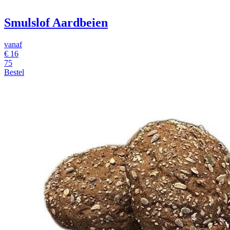
Smulslof Aardbeien
vanaf
€
16
75
Bestel