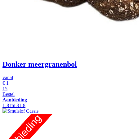
Donker meergranenbol
vanaf
€
1
15
Bestel
Aanbieding
1-8 tm 31-8